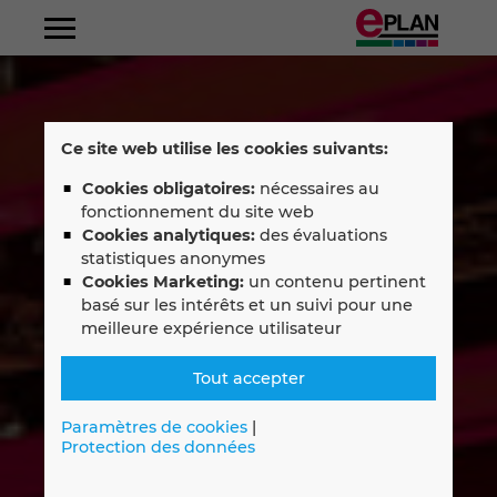
Albania
Ce site web utilise les cookies suivants:
Argentina
Cookies obligatoires:
nécessaires au
fonctionnement du site web
Australia
Cookies analytiques:
des évaluations
Sélectionner la langue:
statistiques anonymes
Cookies Marketing:
un contenu pertinent
Austria
English
basé sur les intérêts et un suivi pour une
meilleure expérience utilisateur
Belgium
—
Tout accepter
Bosnien-Herzegovina
Français
Paramètres de cookies
|
Protection des données
Brazil