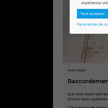
expérience util
Tout accepter
Paramètres de co
Avantages
Raccordement 
Que vous soyez opérate
d’ouvrir leurs systèmes
Il leur assure de reste