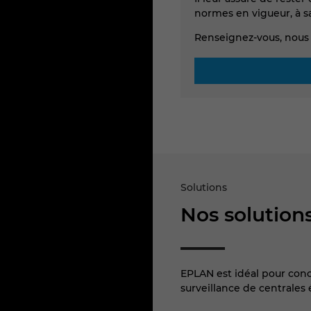
normes en vigueur, à sav
Renseignez-vous, nous 
Solutions
Nos solutions
EPLAN est idéal pour conc
surveillance de centrales 