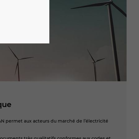
que
AN permet aux acteurs du marché de l’électricité
s documents très qualitatifs conformes aux codes et