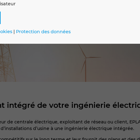
isateur
okies
|
Protection des données
intégré de votre ingénierie électri
ur de centrale électrique, exploitant de réseau ou client, EPL
 d’installations d’usine à une ingénierie électrique intégrée.
r compétitifs sur le long terme et leur fournit des plans et de